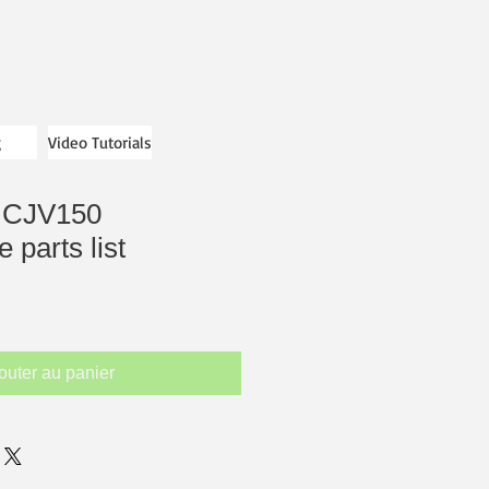
g
Video Tutorials
UCJV150
 parts list
outer au panier