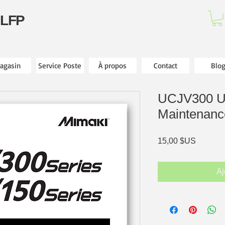
 LFP
agasin
Service Poste
À propos
Contact
Blo
UCJV300 
Maintenance
Prix
15,00 $US
Aj