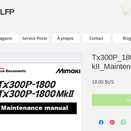
 LFP
agasin
Service Poste
À propos
Contact
Blo
Tx300P_18
kII_Mainte
Prix
18,00 $US
Aj