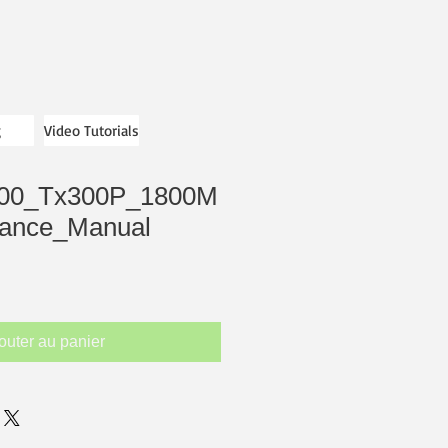
g
Video Tutorials
00_Tx300P_1800M
nance_Manual
outer au panier